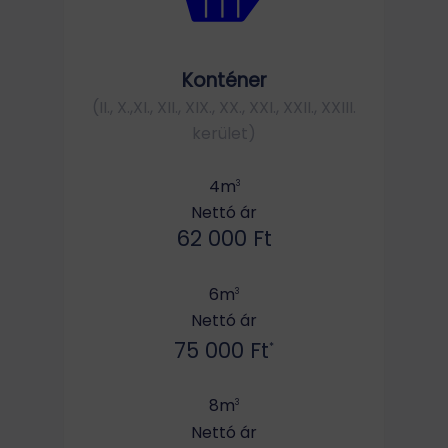
Konténer
(II., X.,XI., XII., XIX., XX., XXI., XXII., XXIII.
kerület)
4m
3
Nettó ár
62 000 Ft
6m
3
Nettó ár
75 000 Ft
*
8m
3
Nettó ár