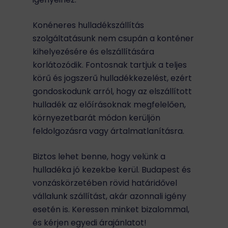
Konéneres hulladékszállítás
szolgáltatásunk nem csupán a konténer
kihelyezésére és elszállítására
korlátozódik. Fontosnak tartjuk a teljes
körű és jogszerű hulladékkezelést, ezért
gondoskodunk arról, hogy az elszállított
hulladék az előírásoknak megfelelően,
környezetbarát módon kerüljön
feldolgozásra vagy ártalmatlanításra.
Biztos lehet benne, hogy velünk a
hulladéka jó kezekbe kerül. Budapest és
vonzáskörzetében rövid határidővel
vállalunk szállítást, akár azonnali igény
esetén is. Keressen minket bizalommal,
és kérjen egyedi árajánlatot!