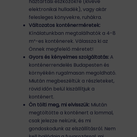
háztartási eszközökre (kivéve
elektronikai hulladék), vagy akár
felesleges könyvekre, ruhákra.
Változatos konténerméretek:
Kínálatunkban megtalálhatók a 4-8
m³-es konténerek. Válassza ki az
Önnek megfelelő méretet!
Gyors és kényelmes szolgáltatás:
A
konténerrendelés Budapesten és
környékén rugalmasan megoldható.
Miután megbeszéltük a részleteket,
rövid időn belül kiszállítjuk a
konténert.
Ön tölti meg, mi elvisszük:
Miután
megtöltötte a konténert a lommal,
csak jelezze nekünk, és mi
gondoskodunk az elszállításról. Nem
kell bajlódnia a fuvarozással, mi