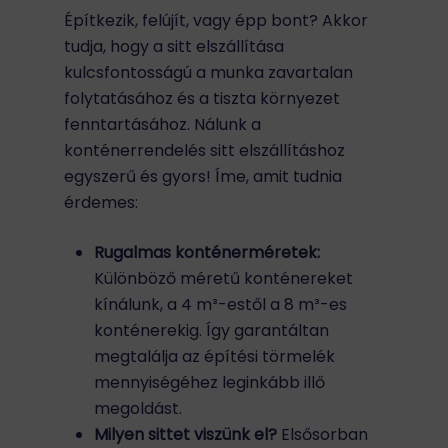
Építkezik, felújít, vagy épp bont? Akkor
tudja, hogy a sitt elszállítása
kulcsfontosságú a munka zavartalan
folytatásához és a tiszta környezet
fenntartásához. Nálunk a
konténerrendelés sitt elszállításhoz
egyszerű és gyors! Íme, amit tudnia
érdemes:
Rugalmas konténerméretek:
Különböző méretű konténereket
kínálunk, a 4 m³-estől a 8 m³-es
konténerekig. Így garantáltan
megtalálja az építési törmelék
mennyiségéhez leginkább illő
megoldást.
Milyen sittet viszünk el?
Elsősorban