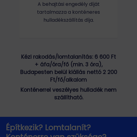
A behajtási engedély díját
tartalmazza a konténeres
hulladékszállítás díja.
Kézi rakodás/lomtalanítás: 6 600 Ft
+ áfa/óra/fő (min. 3 óra),
Budapesten belül kiállás nettó 2 200
Ft/fő/alkalom
Konténerrel veszélyes hulladék
nem
szállítható
.
Építkezik? Lomtalanít?
Konténerre van szüksége?