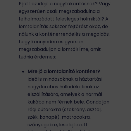
Eljött az ideje a nagytakarításnak? Vagy
egyszerűen csak megszabadulna a
felhalmozódott felesleges holmiktól? A
lomtalanítás sokszor fejtörést okoz, de
nálunk a konténerrendelés a megoldás,
hogy könnyedén és gyorsan
megszabaduljon a lomtól! Íme, amit
tudnia érdemes:
Mire jó a lomtalanító konténer?
Ideális mindazoknak a háztartási
nagydarabos hulladékoknak az
elszállítására, amelyek a normál
kukába nem férnek bele. Gondoljon
régi bútorokra (szekrény, asztal,
szék, kanapé), matracokra,
szőnyegekre, leselejtezett