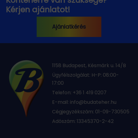
Kérjen ajánlatot!
Ajánlatkérés
1158 Budapest, Késmárk u. 14/B
Ügyfélszolgálat: H-P: 08:00-
17:00
Telefon:
+36 1 419 0207
E-mail:
info@budateher.hu
Cégjegyzékszám: 01-09-730505
Adószám: 13345370-2-42