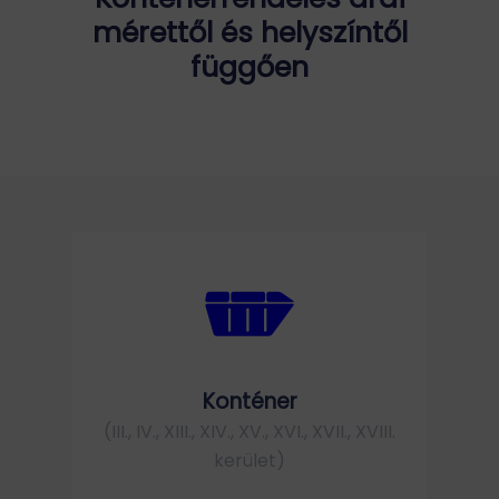
mérettől és helyszíntől
függően
Konténer
(III., IV., XIII., XIV., XV., XVI., XVII., XVIII.
kerület)