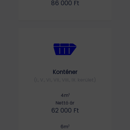
86 000 Ft
Konténer
(I., V., VI., VII., VIII., IX. kerület)
4m
3
Nettó ár
62 000 Ft
6m
3