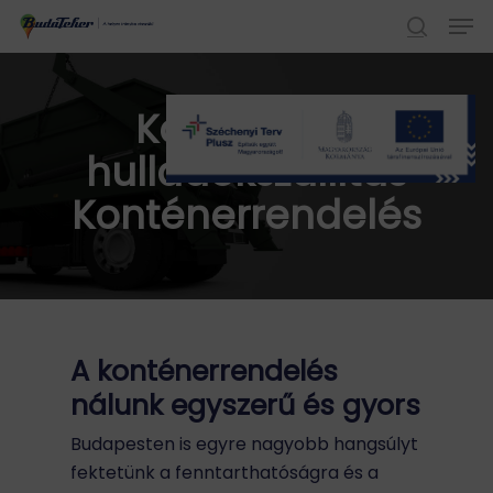
Skip
Men
to
search
Close
main
Menu
content
Konténeres
hulladékszállítás
Konténerrendelés
A konténerrendelés
nálunk egyszerű és gyors
Budapesten is egyre nagyobb hangsúlyt
fektetünk a fenntarthatóságra és a