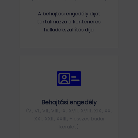
A behajtási engedély díját
tartalmazza a konténeres
hulladékszállítás díja.
Behajtási engedély
(V., VI., VII., VIII., IX., XVII., XVIII., XIX., XX.,
XXI., XXII., XXIII., + összes budai
kerület)