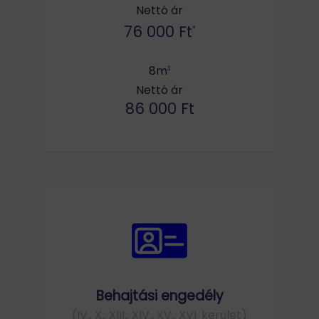
Nettó ár
76 000 Ft
*
8m
3
Nettó ár
86 000 Ft
Behajtási engedély
(IV., X., XIII., XIV., XV., XVI. kerület)